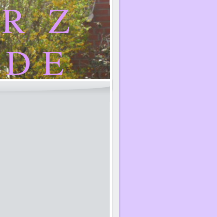
 R Z
 D E