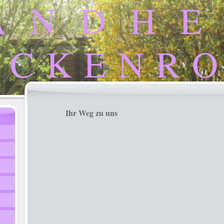
A N D H E
I C K E N R O
Ihr Weg zu uns