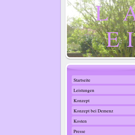
L 
E 
Startseite
Leistungen
Konzept
Konzept bei Demenz
Kosten
Presse