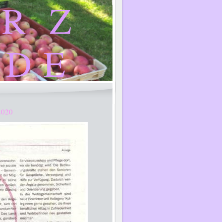
 R Z
 D E
2020