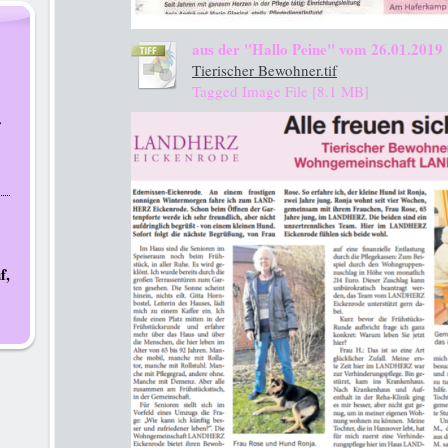
aus der "Hallo Peine" vom 26.01.2019
Tierischer Bewohner.tif
Tagged Image File [8.1 MB]
n
r
f,