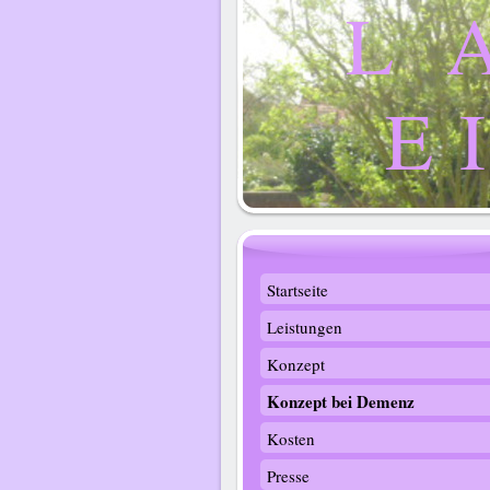
L 
E 
Startseite
Leistungen
Konzept
Konzept bei Demenz
Kosten
Presse