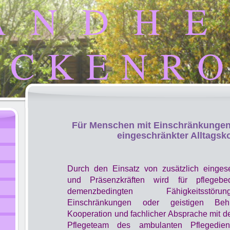
A N D H E
I C K E N R O
Für Menschen mit Einschränkunge
eingeschränkter Alltags
Durch den Einsatz von zusätzlich eingese
und Präsenzkräften wird für pflegebe
demenzbedingten Fähigkeitsstör
Einschränkungen oder geistigen Be
Kooperation und fachlicher Absprache mit d
Pflegeteam des ambulanten Pflegedie